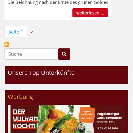
Die Belohnung nach der Ernte des grünen Goldes
weiterlesen ...
Seitennummerierung
Seite 1
Nächste
››
Seite
Suche
Unsere Top Unterkünfte
Werbung