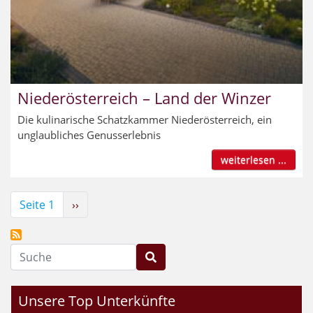
Niederösterreich – Land der Winzer
Die kulinarische Schatzkammer Niederösterreich, ein
unglaubliches Genusserlebnis
weiterlesen ...
Seitennummerierung
Seite 1
Nächste
››
Seite
Suche
Unsere Top Unterkünfte