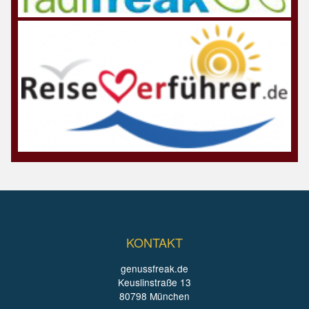
KONTAKT
genussfreak.de
Keuslinstraße 13
80798 München