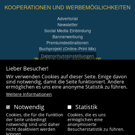
KOOPERATIONEN UND WERBEMÖGLICHKEITEN
Advertorial
Newsletter
Social Media Einbindung
Bannerwerbung
Premiumdestinationen
Buchprojekt (Online-Print Mix)
Datenschutzeinstellungen
ZUSÄTZLICHE ANGEBOTE
Lieber Besucher!
Imagefilme und mehr
Wir verwenden Cookies auf dieser Seite. Einige davon
360° x 360° Fotografie
sind notwendig, damit die Seite funktioniert. Andere
ermöglichen es uns eine anonyme Statistik zu führen.
Weitere Informationen
Notwendig
Statistik
Cookies, die für die Funktion
Cookies, die es uns
Copyright © 2021 radlfreak.de. Alle Rechte vorbehalten.
der Seite unbedingt
ermöglichen eine
notwendig sind und daher
anonymisierte
nicht deaktiviert werden
Besucherstatistik zu führen.
können.