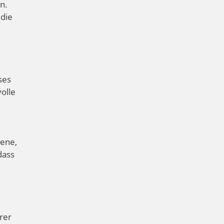
n.
 die
ses
olle
gene,
dass
rer