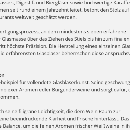
sser-, Digestif- und Biergläser sowie hochwertige Karaffe
en seit rund einem Jahrzehnt leitet, betont den Stolz auf
aurants weltweit geschätzt werden.
Fertigungsprozess, an dem mindestens sieben erfahrene
 Glasmasse über das Ziehen des Stiels bis hin zum finalen
ritt höchste Präzision. Die Herstellung eines einzelnen Gla
ie erfahrensten Glasbläser beherrschen diese anspruchsv
on
debeispiel für vollendete Glasbläserkunst. Seine geschwun
omplexer Aromen edler Burgunderweine und sorgt dafür, 
 kommen.
 seine filigrane Leichtigkeit, die dem Wein Raum zur
eine beeindruckende Klarheit und Frische hinterlässt. Das
le Balance, um die feinen Aromen frischer Weißweine in ih