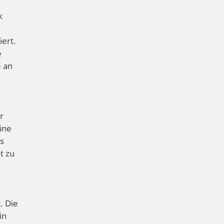
k
ert.
e
e an
r
eine
es
t zu
. Die
in