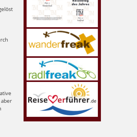
gelöst
urch
ative
 aber
n