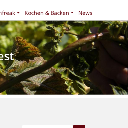
nfreak
Kochen & Backen
News
t
ee
d
est
Suche