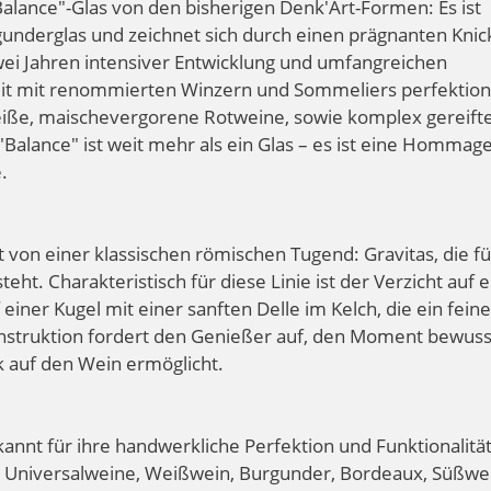
Balance"-Glas von den bisherigen Denk'Art-Formen: Es ist
underglas und zeichnet sich durch einen prägnanten Knic
ei Jahren intensiver Entwicklung und umfangreichen
t mit renommierten Winzern und Sommeliers perfektioni
Weiße, maischevergorene Rotweine, sowie komplex gereift
Balance" ist weit mehr als ein Glas – es ist eine Hommag
.
rt von einer klassischen römischen Tugend: Gravitas, die fü
steht. Charakteristisch für diese Linie ist der Verzicht auf 
einer Kugel mit einer sanften Delle im Kelch, die ein fein
Konstruktion fordert den Genießer auf, den Moment bewuss
k auf den Wein ermöglicht.
kannt für ihre handwerkliche Perfektion und Funktionalität
für Universalweine, Weißwein, Burgunder, Bordeaux, Süßwe