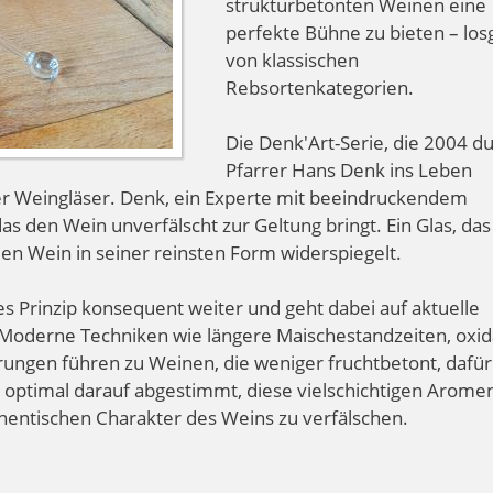
strukturbetonten Weinen eine
perfekte Bühne zu bieten – los
von klassischen
Rebsortenkategorien.
Die Denk'Art-Serie, die 2004 d
Pfarrer Hans Denk ins Leben
der Weingläser. Denk, ein Experte mit beeindruckendem
as den Wein unverfälscht zur Geltung bringt. Ein Glas, das
den Wein in seiner reinsten Form widerspiegelt.
es Prinzip konsequent weiter und geht dabei auf aktuelle
 Moderne Techniken wie längere Maischestandzeiten, oxid
ngen führen zu Weinen, die weniger fruchtbetont, dafür
st optimal darauf abgestimmt, diese vielschichtigen Arome
entischen Charakter des Weins zu verfälschen.