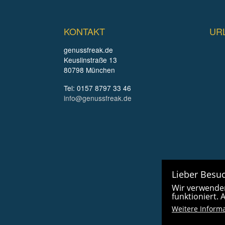
KONTAKT
UR
genussfreak.de
Keuslinstraße 13
80798 München
Tel: 0157 8797 33 46
info@genussfreak.de
Lieber Besuc
Wir verwenden
funktioniert.
Weitere Inform