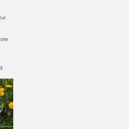
zur
Rote
nd