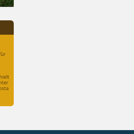
für
hielt
nter
osta