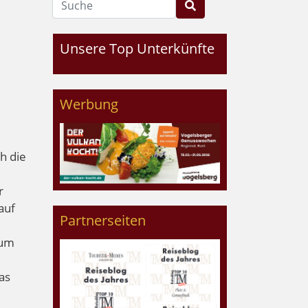
Unsere Top Unterkünfte
Werbung
ch die
r
auf
Partnerseiten
 um
as