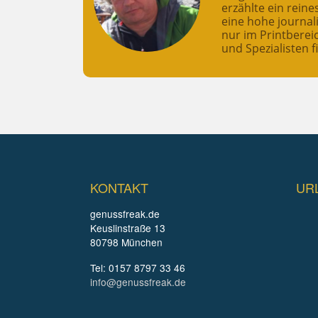
erzählte ein rein
eine hohe journali
nur im Printberei
und Spezialisten f
KONTAKT
UR
genussfreak.de
Keuslinstraße 13
80798 München
Tel: 0157 8797 33 46
info@genussfreak.de