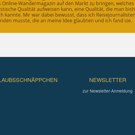
es Online-Wandermagazin auf den Markt zu bringen, welches
stische Qualität aufweisen kann, eine Qualität, die man bis
ch kannte. Mir war dabei bewusst, dass ich Reisejournaliste
inden musste, die an meine Idee glaubten und ich fand sie.
LAUBSSCHNÄPPCHEN
NEWSLETTER
zur Newsletter-Anmeldung