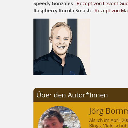
Speedy Gonzales
-
Rezept von Levent G
Raspberry Rucola Smash
-
Rezept von M
Über den Autor*Innen
Jörg Born
Als ich im April 
Blogs. Viele schü