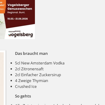
Das braucht man
5cl New Amsterdam Vodka
2cl Zitronensaft
2cl Einfacher Zuckersirup
4 Zweige Thymian
Crushed Ice
So gehts