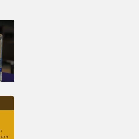
n
raum