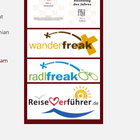
ut
mian
dam