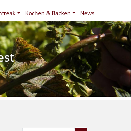
nfreak
Kochen & Backen
News
t
ee
d
est
Suche