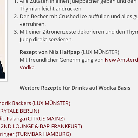
Alle Zutaten in einen Julepbecher geben und den
Thymian leicht andrücken.
Den Becher mit Crushed Ice auffüllen und alles g
verrühren.
Mit einer Zitronenzeste dekorieren und den Thy
Julep direkt servieren.
Rezept von Nils Halfpap
(LUX MÜNSTER)
Mit freundlicher Genehmigung von
New Amster
Vodka.
Weitere Rezepte für Drinks auf Wodka Basis
ndrik Backers (LUX MÜNSTER)
AIRYTALE BERLIN)
dio Falanga (CITRUS MAINZ)
 (22ND LOUNGE & BAR FRANKFURT)
 Springer (TURMBAR HAMBURG)