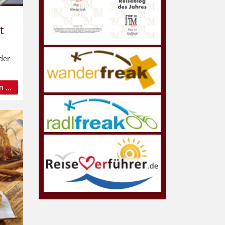
t
der
 ...