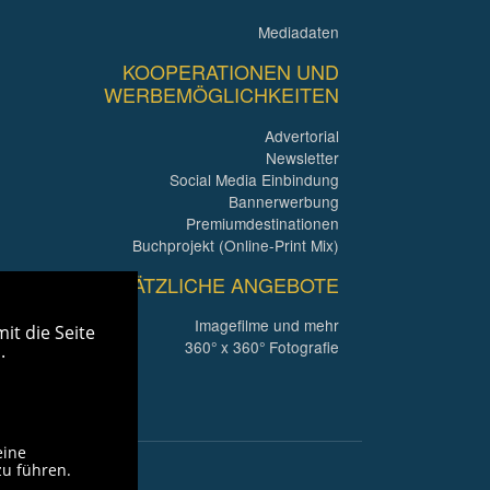
Mediadaten
KOOPERATIONEN UND
WERBEMÖGLICHKEITEN
Advertorial
Newsletter
Social Media Einbindung
Bannerwerbung
Premiumdestinationen
Buchprojekt (Online-Print Mix)
ZUSÄTZLICHE ANGEBOTE
Imagefilme und mehr
it die Seite
360° x 360° Fotografie
.
eine
zu führen.