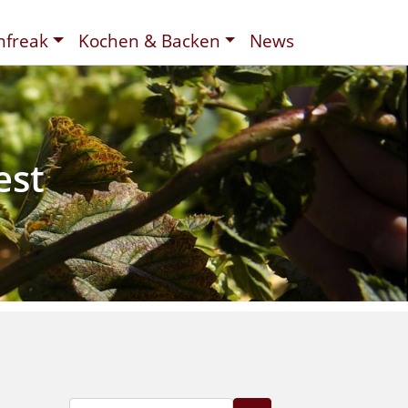
nfreak
Kochen & Backen
News
t
ee
d
est
Suche