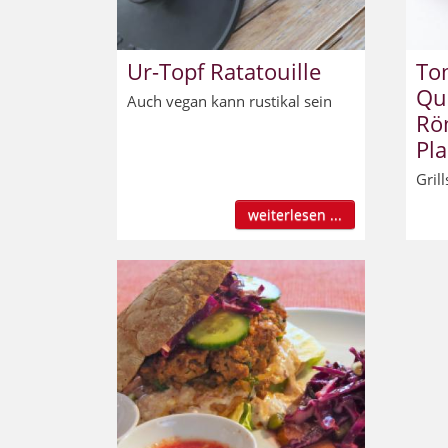
Ur-Topf Ratatouille
To
Qu
Auch vegan kann rustikal sein
Rö
Pl
Gril
weiterlesen ...