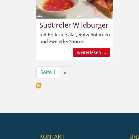
Südtiroler Wildburger
mit Rotkrautsalat, Rotweinbirnen
und zweierlei Saucen
weiterlesen ...
Seitennummerierung
Seite 1
Nächste
››
Seite
KONTAKT
UR