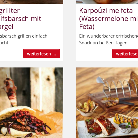
rillter
Karpoúzi me feta
lfsbarsch mit
(Wassermelone mi
argel
Feta)
sbarsch grillen einfach
Ein wunderbarer erfrischen
acht
Snack an heißen Tagen
weiterlesen ...
weiterlesen