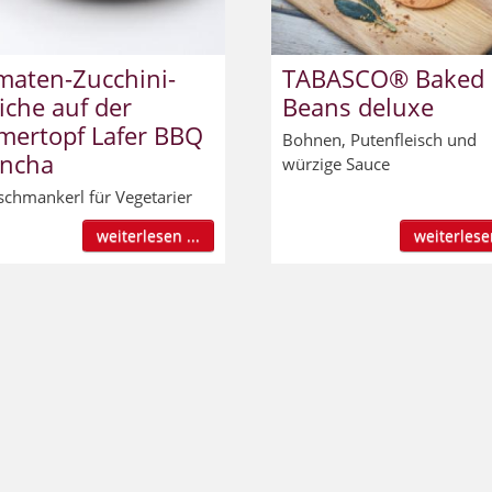
maten-Zucchini-
TABASCO® Baked
iche auf der
Beans deluxe
mertopf Lafer BBQ
Bohnen, Putenfleisch und
ancha
würzige Sauce
lschmankerl für Vegetarier
weiterlesen ...
weiterlesen