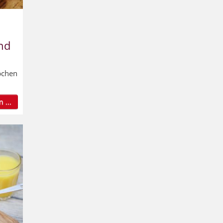
nd
pchen
 ...