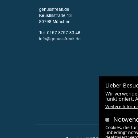
genussfreak.de
Keuslinstraße 13
80798 München
Tel: 0157 8797 33 46
info@genussfreak.de
Lieber Besuc
Wir verwenden
funktioniert.
Weitere Inform
Notwend
Cookies, die für
unbedingt notw
deaktiviert we