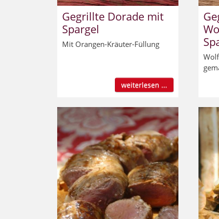
Gegrillte Dorade mit
Geg
Spargel
Wo
Sp
Mit Orangen-Kräuter-Füllung
Wolf
gem
weiterlesen ...