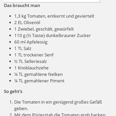
Das braucht man
1,3 kg Tomaten, entkernt und geviertelt
2 EL Olivenöl
1 Zwiebel, geschält, gewürfelt
110 g (½ Tasse) dunkelbrauner Zucker
60 ml Apfelessig
1 TL Salz
1 TL trockener Senf
½ TL Selleriesalz
1 Knoblauchzehe
¼ TL gemahlene Nelken
¼ TL gemahlener Piment
So geht’s
Die Tomaten in ein genügend großes Gefäß
geben.
Mit dem Pürierstab die Tomaten grob hacken.