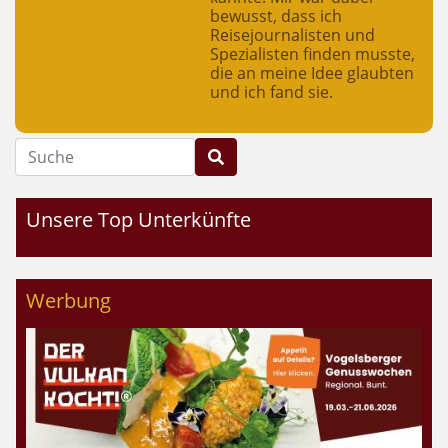
bewusst, dass ich
Reisejournalisten und
Spezialisten finden musste,
die an meine Idee glaubten
und ich fand sie.
Suche
Unsere Top Unterkünfte
Werbung