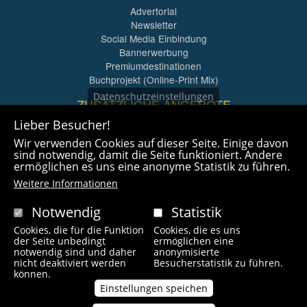
Advertorial
Newsletter
Social Media Einbindung
Bannerwerbung
Premiumdestinationen
Buchprojekt (Online-Print Mix)
Datenschutzeinstellungen
ZUSÄTZLICHE ANGEBOTE
Lieber Besucher!
Imagefilme und mehr
Wir verwenden Cookies auf dieser Seite. Einige davon
360° x 360° Fotografie
sind notwendig, damit die Seite funktioniert. Andere
ermöglichen es uns eine anonyme Statistik zu führen.
Weitere Informationen
Notwendig
Statistik
Cookies, die für die Funktion
Cookies, die es uns
Copyright © 2021 radlfreak.de. Alle Rechte vorbehalten.
der Seite unbedingt
ermöglichen eine
notwendig sind und daher
anonymisierte
nicht deaktiviert werden
Besucherstatistik zu führen.
Fußzeilenmenü
können.
Impressum
Kontakt
Links
Einstellungen speichen