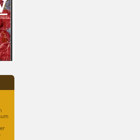
n
raum
her
n