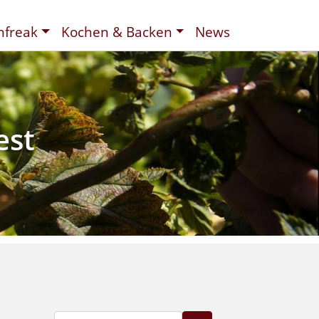
nfreak
Kochen & Backen
News
t
ee
d
est
Suche