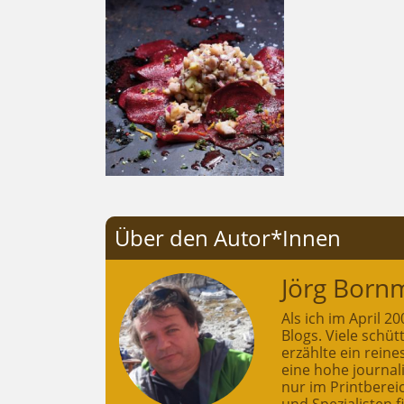
Über den Autor*Innen
Jörg Born
Als ich im April 
Blogs. Viele schü
erzählte ein rein
eine hohe journali
nur im Printberei
und Spezialisten f