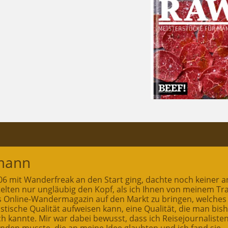
mann
2006 mit Wanderfreak an den Start ging, dachte noch keiner a
ttelten nur ungläubig den Kopf, als ich Ihnen von meinem T
es Online-Wandermagazin auf den Markt zu bringen, welches
stische Qualität aufweisen kann, eine Qualität, die man bis
ch kannte. Mir war dabei bewusst, dass ich Reisejournaliste
inden musste, die an meine Idee glaubten und ich fand sie.