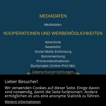
MEDIADATEN
Mediadaten
KOOPERATIONEN UND WERBEMÖGLICHKEITEN
Advertorial
Newsletter
Social Media Einbindung
Bannerwerbung
Premiumdestinationen
Buchprojekt (Online-Print Mix)
Datenschutzeinstellungen
ZUSÄTZLICHE ANGEBOTE
Lieber Besucher!
Imagefilme und mehr
Wir verwenden Cookies auf dieser Seite. Einige davon
360° x 360° Fotografie
sind notwendig, damit die Seite funktioniert. Andere
ermöglichen es uns eine anonyme Statistik zu führen.
Weitere Informationen