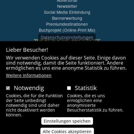
Newsletter
Social Media Einbindung
Bannerwerbung
Premiumdestinationen
Buchprojekt (Online-Print Mix)
Datenschutzeinstellungen
ZUSÄTZLICHE ANGEBOTE
Lieber Besucher!
Imagefilme und mehr
Wir verwenden Cookies auf dieser Seite. Einige davon
360° x 360° Fotografie
sind notwendig, damit die Seite funktioniert. Andere
ermöglichen es uns eine anonyme Statistik zu führen.
Weitere Informationen
Notwendig
Statistik
Cookies, die für die Funktion
Cookies, die es uns
Copyright © 2021 radlfreak.de. Alle Rechte vorbehalten.
der Seite unbedingt
ermöglichen eine
notwendig sind und daher
anonymisierte
nicht deaktiviert werden
Besucherstatistik zu führen.
Fußzeilenmenü
können.
Impressum
Kontakt
Links
Einstellungen speichen
Alle Cookies akzeptieren
Zustimmung