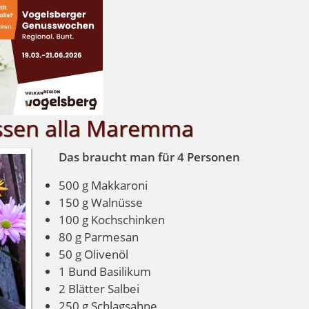
ssen alla Maremma
Das braucht man für 4 Personen
500 g Makkaroni
150 g Walnüsse
100 g Kochschinken
80 g Parmesan
50 g Olivenöl
1 Bund Basilikum
2 Blätter Salbei
250 g Schlagsahne