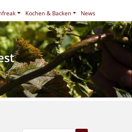
nfreak
Kochen & Backen
News
t
ee
d
est
Suche