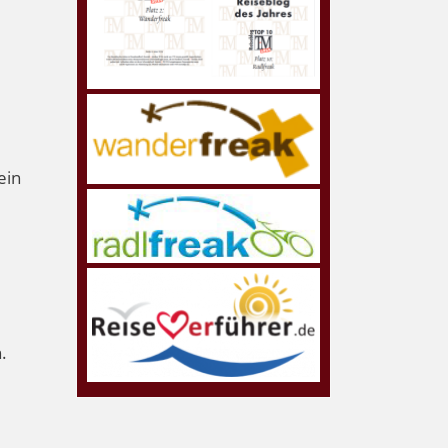
ein
n.