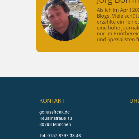
Als ich im April 
Blogs. Viele schü
erzählte ein rein
eine hohe journali
nur im Printberei
und Spezialisten f
KONTAKT
UR
genussfreak.de
Keuslinstraße 13
80798 München
Tel: 0157 8797 33 46