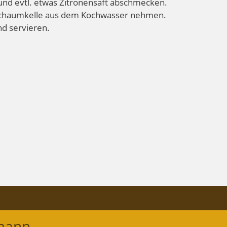
r und evtl. etwas Zitronensaft abschmecken.
 Schaumkelle aus dem Kochwasser nehmen.
d servieren.
mann