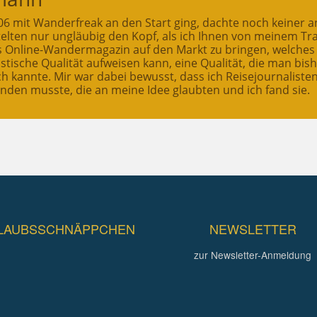
2006 mit Wanderfreak an den Start ging, dachte noch keiner a
ttelten nur ungläubig den Kopf, als ich Ihnen von meinem T
es Online-Wandermagazin auf den Markt zu bringen, welches
stische Qualität aufweisen kann, eine Qualität, die man bis
ch kannte. Mir war dabei bewusst, dass ich Reisejournaliste
inden musste, die an meine Idee glaubten und ich fand sie.
LAUBSSCHNÄPPCHEN
NEWSLETTER
zur Newsletter-Anmeldung