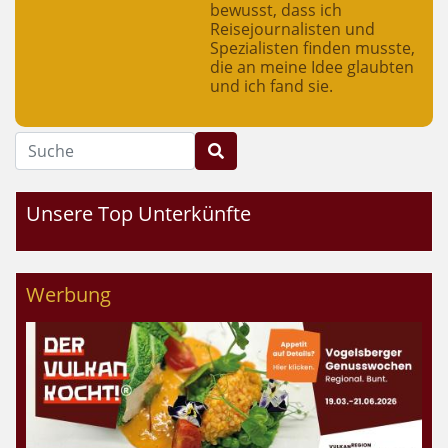
bewusst, dass ich
Reisejournalisten und
Spezialisten finden musste,
die an meine Idee glaubten
und ich fand sie.
Suche
Unsere Top Unterkünfte
Werbung