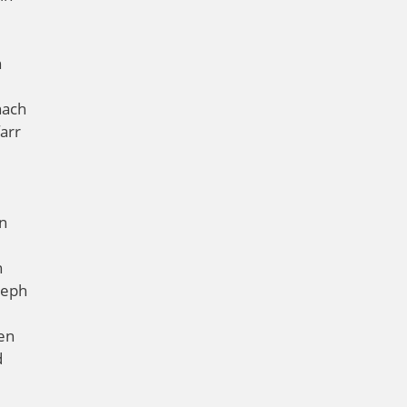
n
nach
arr
n
n
seph
en
d