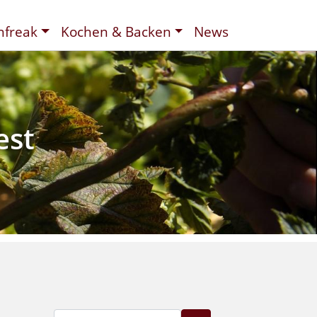
nfreak
Kochen & Backen
News
t
ee
d
est
Suche