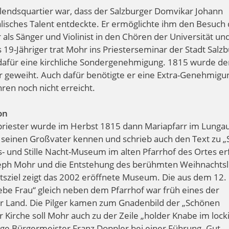
lendsquartier war, dass der Salzburger Domvikar Johann
isches Talent entdeckte. Er ermöglichte ihm den Besuch
ls Sänger und Violinist in den Chören der Universität un
ls 19-Jähriger trat Mohr ins Priesterseminar der Stadt Salz
 dafür eine kirchliche Sondergenehmigung. 1815 wurde der
r geweiht. Auch dafür benötigte er eine Extra-Genehmigun
ren noch nicht erreicht.
ion
lfspriester wurde im Herbst 1815 dann Mariapfarr im Lungau
 seinen Großvater kennen und schrieb auch den Text zu „S
ts- und Stille Nacht-Museum im alten Pfarrhof des Ortes er
seph Mohr und die Entstehung des berühmten Weihnachtsl
tsziel zeigt das 2002 eröffnete Museum. Die aus dem 12.
be Frau“ gleich neben dem Pfarrhof war früh eines der
er Land. Die Pilger kamen zum Gnadenbild der „Schönen
 Kirche soll Mohr auch zu der Zeile „holder Knabe im lock
lige Bürgermeister Franz Doppler bei einer Führung. Gut