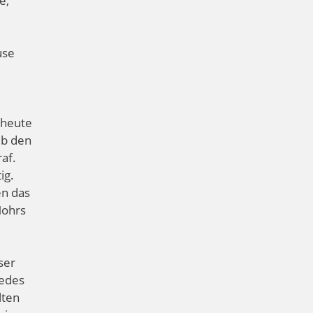
e,
use
s heute
lb den
af.
ig.
en das
Mohrs
ser
jedes
lten