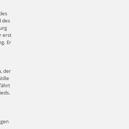
 des
d des
burg
 erst
g. Er
, der
tille
fährt
ieds.
igen