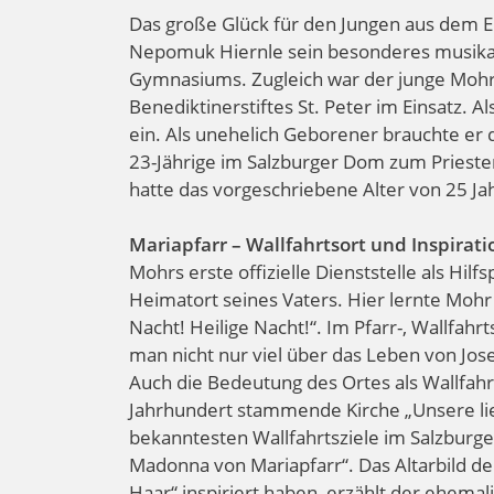
Das große Glück für den Jungen aus dem E
Nepomuk Hiernle sein besonderes musikal
Gymnasiums. Zugleich war der junge Mohr a
Benediktinerstiftes St. Peter im Einsatz. A
ein. Als unehelich Geborener brauchte er
23-Jährige im Salzburger Dom zum Prieste
hatte das vorgeschriebene Alter von 25 Jah
Mariapfarr – Wallfahrtsort und Inspirat
Mohrs erste offizielle Dienststelle als Hi
Heimatort seines Vaters. Hier lernte Mohr
Nacht! Heilige Nacht!“. Im Pfarr-, Wallfahr
man nicht nur viel über das Leben von Jo
Auch die Bedeutung des Ortes als Wallfahr
Jahrhundert stammende Kirche „Unsere lie
bekanntesten Wallfahrtsziele im Salzburg
Madonna von Mariapfarr“. Das Altarbild der
Haar“ inspiriert haben, erzählt der ehema