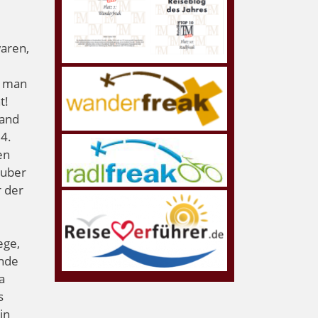
waren,
n man
t!
Land
24.
en
ruber
r der
ege,
ende
a
s
in