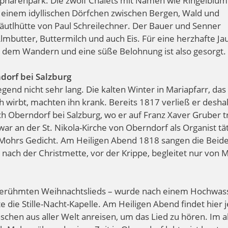
sphärenpark. Die zwölf Chalets mit Namen wie Ringelblum
 einem idyllischen Dörfchen zwischen Bergen, Wald und
utlhütte von Paul Schreilechner. Der Bauer und Senner
lmbutter, Buttermilch und auch Eis. Für eine herzhafte Ja
h dem Wandern und eine süße Belohnung ist also gesorgt.
rndorf bei Salzburg
egend nicht sehr lang. Die kalten Winter in Mariapfarr, da
ch wirbt, machten ihn krank. Bereits 1817 verließ er desha
ch Oberndorf bei Salzburg, wo er auf Franz Xaver Gruber tr
r an der St. Nikola-Kirche von Oberndorf als Organist tät
Mohrs Gedicht. Am Heiligen Abend 1818 sangen die Beid
 nach der Christmette, vor der Krippe, begleitet nur von 
ltberühmten Weihnachtslieds – wurde nach einem Hochwas
e die Stille-Nacht-Kapelle. Am Heiligen Abend findet hier 
nschen aus aller Welt anreisen, um das Lied zu hören. Im a