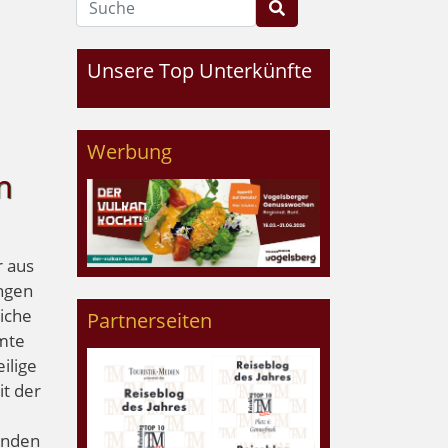
Unsere Top Unterkünfte
Werbung
m
r aus
ingen
liche
Partnerseiten
mte
ilige
it der
enden