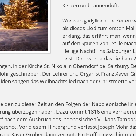
Kerzen und Tannenduft.
Wie wenig idyllisch die Zeiten 
als dieses Lied zum ersten Mal
erklang, das erfährt man, wen
auf den Spuren von „Stille Nach
Heilige Nacht!“ ins Salzburger 
reist. Dort wurde das Lied am 
n, in der Kirche St. Nikola in Oberndorf bei Salzburg. D
 Mohr geschrieben. Der Lehrer und Organist Franz Xaver G
eiden sangen das Weihnachtslied nach der Christmette vo
iden zu dieser Zeit an den Folgen der Napoleonische Kri
törung überzogen haben. Dazu kommt 1816 eine verheer
r“ nach dem Ausbruch des indonesischen Vulkans Tambor
ngersnot. Vor diesem Hintergrund verfasst Joseph Mohr da
s Franz Xaver Gruber dann vertont. Ein Hoffnungsschimmer 