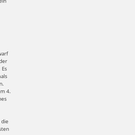
ein
warf
 der
 Es
mals
n.
am 4.
nes
 die
sten