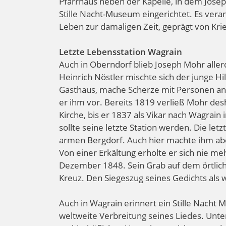
Pfarrhaus neben der Kapelle, in dem Josep
Stille Nacht-Museum eingerichtet. Es vera
Leben zur damaligen Zeit, geprägt von Kri
Letzte Lebensstation Wagrain
Auch in Oberndorf blieb Joseph Mohr allerd
Heinrich Nöstler mischte sich der junge Hi
Gasthaus, mache Scherze mit Personen ande
er ihm vor. Bereits 1819 verließ Mohr desh
Kirche, bis er 1837 als Vikar nach Wagrai
sollte seine letzte Station werden. Die let
armen Bergdorf. Auch hier machte ihm aber
Von einer Erkältung erholte er sich nie me
Dezember 1848. Sein Grab auf dem örtliche
Kreuz. Den Siegeszug seines Gedichts als
Auch in Wagrain erinnert ein Stille Nach
weltweite Verbreitung seines Liedes. Unter