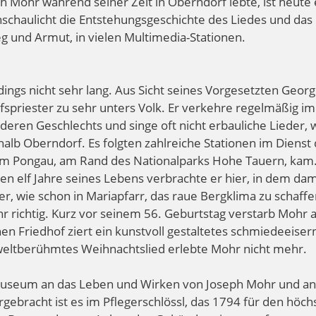
h Mohr während seiner Zeit in Oberndorf lebte, ist heute 
nschaulicht die Entstehungsgeschichte des Liedes und das
eg und Armut, in vielen Multimedia-Stationen.
ings nicht sehr lang. Aus Sicht seines Vorgesetzten Georg
lfspriester zu sehr unters Volk. Er verkehre regelmäßig im
ren Geschlechts und singe oft nicht erbauliche Lieder, 
alb Oberndorf. Es folgten zahlreiche Stationen im Dienst
n im Pongau, am Rand des Nationalparks Hohe Tauern, kam.
zten elf Jahre seines Lebens verbrachte er hier, in dem da
, wie schon in Mariapfarr, das raue Bergklima zu schaffe
hr richtig. Kurz vor seinem 56. Geburtstag verstarb Mohr 
n Friedhof ziert ein kunstvoll gestaltetes schmiedeeiser
 weltberühmtes Weihnachtslied erlebte Mohr nicht mehr.
t Museum an das Leben und Wirken von Joseph Mohr und an
gebracht ist es im Pflegerschlössl, das 1794 für den höch