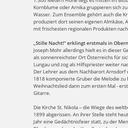
1.500 Metern Höhe liegt es mitten im Bio
Kornblume oder Arnika gruppieren sich zu
Wasser. Zum Ensemble gehört auch die Krä
produziert dort seinen eigenen Almkäse, A
mit frischesten regionalen Produkten nac
„Stille Nacht!“ erklingt erstmals in Obe
Joseph Mohr allerdings hielt es in dieser G
als sonnenreichster Ort Österreichs für si
Lungau und zog als Hilfspriester weiter na
Der Lehrer aus dem Nachbarort Arnsdorf wa
1818 komponierte Gruber die Melodie zu 
Weihnachtslied dann zum ersten Mal - erst
Gitarre.
Die Kirche St. Nikola – die Wiege des we
1899 abgerissen. An ihrer Stelle steht heut
Jahr eine Gedächtnisfeier statt, zu der Me