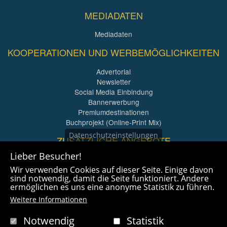
MEDIADATEN
Mediadaten
KOOPERATIONEN UND WERBEMÖGLICHKEITEN
Advertorial
Newsletter
Social Media Einbindung
Bannerwerbung
Premiumdestinationen
Buchprojekt (Online-Print Mix)
Datenschutzeinstellungen
ZUSÄTZLICHE ANGEBOTE
Lieber Besucher!
Imagefilme und mehr
Wir verwenden Cookies auf dieser Seite. Einige davon
360° x 360° Fotografie
sind notwendig, damit die Seite funktioniert. Andere
ermöglichen es uns eine anonyme Statistik zu führen.
Weitere Informationen
Notwendig
Statistik