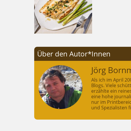
Über den Autor*Innen
Jörg Born
Als ich im April 
Blogs. Viele schü
erzählte ein rein
eine hohe journali
nur im Printberei
und Spezialisten f