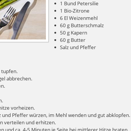
1 Bund Petersilie
1 Bio-Zitrone
6 El Weizenmehl
60 g Butterschmalz
50 g Kapern
60 g Butter
Salz und Pfeffer
 tupfen.
gel abbrechen.
en.
n.
itze vorheizen.
z und Pfeffer würzen, im Mehl wenden und gut abklopfen
n verteilen und erhitzen.
und ca. 4-5 Minuten je Seite bei mittlerer Hitze braten.