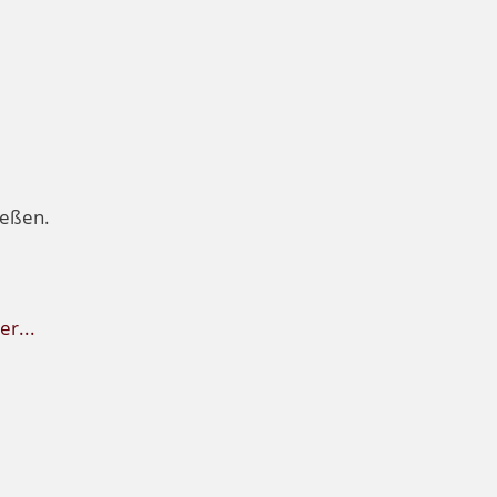
ießen.
er...