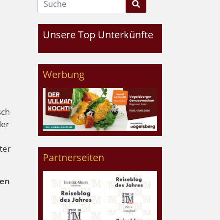
Unsere Top Unterkünfte
Werbung
sch
der
ter
Partnerseiten
nen