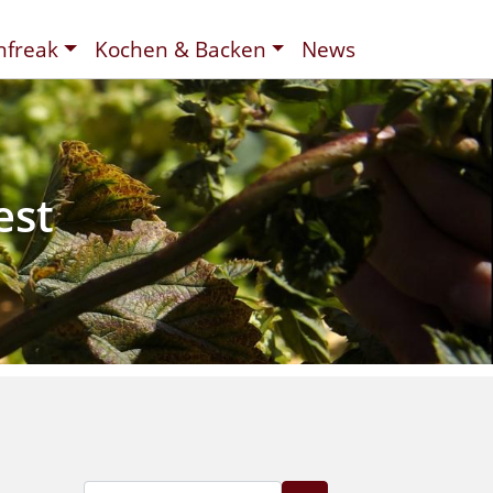
nfreak
Kochen & Backen
News
t
ee
d
est
Suche