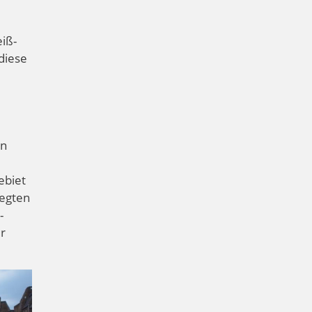
iß-
diese
in
ebiet
legten
-
r