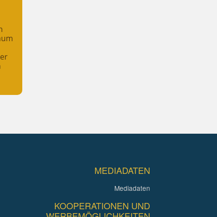
n
raum
her
n
MEDIADATEN
Mediadaten
KOOPERATIONEN UND
WERBEMÖGLICHKEITEN