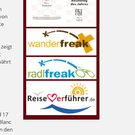
n
 von
te
 zeigt
t
währt
d 17
Blanc
en den