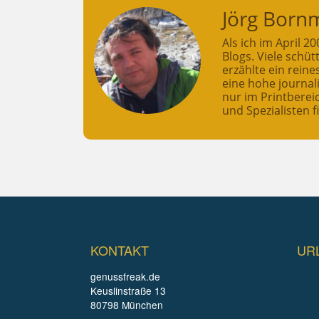
Jörg Born
Als ich im April 
Blogs. Viele schü
erzählte ein rein
eine hohe journali
nur im Printberei
und Spezialisten f
KONTAKT
UR
genussfreak.de
Keuslinstraße 13
80798 München