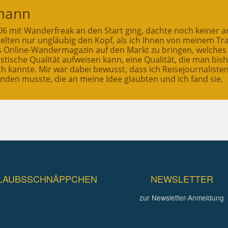
mann
2006 mit Wanderfreak an den Start ging, dachte noch keiner a
ttelten nur ungläubig den Kopf, als ich Ihnen von meinem T
es Online-Wandermagazin auf den Markt zu bringen, welches
stische Qualität aufweisen kann, eine Qualität, die man bis
ch kannte. Mir war dabei bewusst, dass ich Reisejournaliste
inden musste, die an meine Idee glaubten und ich fand sie.
LAUBSSCHNÄPPCHEN
NEWSLETTER
zur Newsletter-Anmeldung