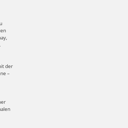
u
ten
nay,
.
it der
ine –
her
nalen