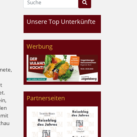
Unsere Top Unterkünfte
Werbung
nete,
t
t.
Partnerseiten
in,
den
 mit
chau