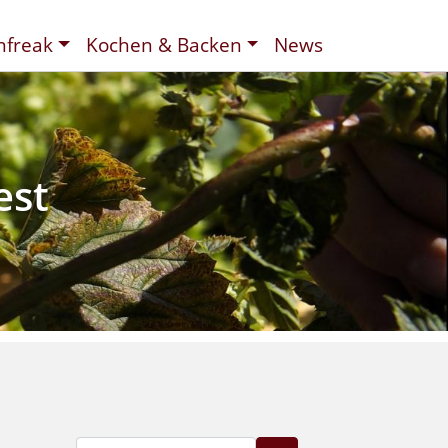
nfreak
Kochen & Backen
News
t
ee
d
est
Suche