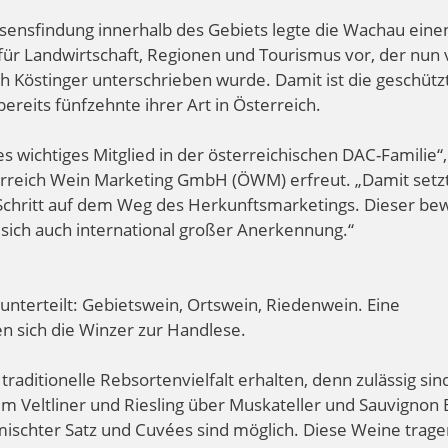
nsfindung innerhalb des Gebiets legte die Wachau eine
ür Landwirtschaft, Regionen und Tourismus vor, der nun
h Köstinger unterschrieben wurde. Damit ist die geschütz
eits fünfzehnte ihrer Art in Österreich.
 wichtiges Mitglied in der österreichischen DAC-Familie“,
terreich Wein Marketing GmbH (ÖWM) erfreut. „Damit setz
Schritt auf dem Weg des Herkunftsmarketings. Dieser be
t sich auch international großer Anerkennung.“
nterteilt: Gebietswein, Ortswein, Riedenwein. Eine
en sich die Winzer zur Handlese.
raditionelle Rebsortenvielfalt erhalten, denn zulässig sin
 Veltliner und Riesling über Muskateller und Sauvignon 
emischter Satz und Cuvées sind möglich. Diese Weine trag