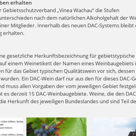
iben erhalten
er Gebietsschutzverband „Vinea Wachau“ die Stufen
 unterschieden nach dem natürlichen Alkoholgehalt der We
iner Mitglieder. Innerhalb des neuen DAC-Systems bleibt 
g erhalten.
 eine gesetzliche Herkunftsbezeichnung für gebietstypische
 auf einem Weinetikett der Namen eines Weinbaugebiets 
n für das Gebiet typischen Qualitätswein vor sich, dessen
t wurden. Ein DAC-Wein darf nur aus den für dieses DAC-G
d muss allen Vorgaben der vom jeweiligen Gebiet festge
bt es derzeit 15 DAC-Weinbaugebiete. Weine, die den DAC
ie Herkunft des jeweiligen Bundeslandes und sind Teil de